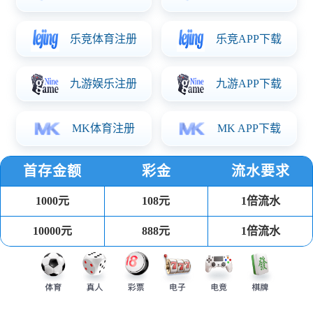
平台稳定流畅
借助全球多节点部署与智能调度机制，星空
网·官方端网站 实现高并发条件下依然保持
流畅体验。热门赛事期间依旧顺畅无阻，保
障您不错过任何精彩瞬间。
多元活动回馈
平台定期推出签到抽奖、赛事参与奖励、节
日礼包等多样化用户激励，提升参与感与平
台活跃度，打造更有温度的服务体系。
全年无休客服